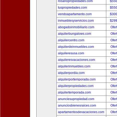
rosariopropiedades.com
$550
tuspropiedades.com
$550
vendoapartamento.com
$300
inmueblesyservicios.com
$299
abogadoinmobiliario.com
Ofer
alquilerbungalows.com
Ofer
alquilercentro.com
Ofer
alquilerdeinmuebles.com
Ofer
alquileresusa.com
Ofer
alquileresvacaciones.com
Ofer
alquilerinmuebles.com
Ofer
alquilerpordia.com
Ofer
alquilerportemporada.com
Ofer
alquilerpropiedades.com
Ofer
alquilertemporada.com
Ofer
anunciesupropiedad.com
Ofer
anunciosbienesraices.com
Ofer
apartamentosdevacaciones.com
Ofer