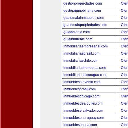
gestionpropiedades.com
Ofer
gestorainmobiliaria.com
Ofer
guatemalainmuebles.com
Ofer
guatemalapropiedades.com
Ofer
guiaderenta.com
Ofer
guiainmueble.com
Ofer
inmobiliariaempresarial.com
Ofer
inmobiliariasbrasil.com
Ofer
inmobiliariaschile.com
Ofer
inmobiliariashonduras.com
Ofer
inmobiliariasnicaragua.com
Ofer
inmueblesalaventa.com
Ofer
inmueblesbrasil.com
Ofer
inmuebleschicago.com
Ofer
inmueblesdealquiler.com
Ofer
inmuebleselsalvador.com
Ofer
inmueblesenuruguay.com
Ofer
inmueblesenusa.com
Ofer