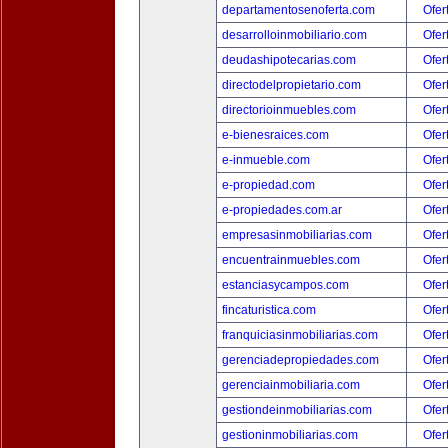
departamentosenoferta.com
Ofer
desarrolloinmobiliario.com
Ofer
deudashipotecarias.com
Ofer
directodelpropietario.com
Ofer
directorioinmuebles.com
Ofer
e-bienesraices.com
Ofer
e-inmueble.com
Ofer
e-propiedad.com
Ofer
e-propiedades.com.ar
Ofer
empresasinmobiliarias.com
Ofer
encuentrainmuebles.com
Ofer
estanciasycampos.com
Ofer
fincaturistica.com
Ofer
franquiciasinmobiliarias.com
Ofer
gerenciadepropiedades.com
Ofer
gerenciainmobiliaria.com
Ofer
gestiondeinmobiliarias.com
Ofer
gestioninmobiliarias.com
Ofer