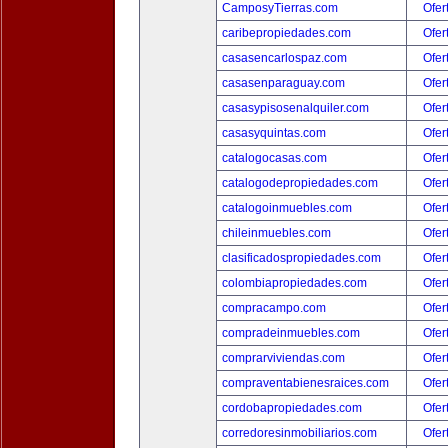
CamposyTierras.com
Ofer
caribepropiedades.com
Ofer
casasencarlospaz.com
Ofer
casasenparaguay.com
Ofer
casasypisosenalquiler.com
Ofer
casasyquintas.com
Ofer
catalogocasas.com
Ofer
catalogodepropiedades.com
Ofer
catalogoinmuebles.com
Ofer
chileinmuebles.com
Ofer
clasificadospropiedades.com
Ofer
colombiapropiedades.com
Ofer
compracampo.com
Ofer
compradeinmuebles.com
Ofer
comprarviviendas.com
Ofer
compraventabienesraices.com
Ofer
cordobapropiedades.com
Ofer
corredoresinmobiliarios.com
Ofer