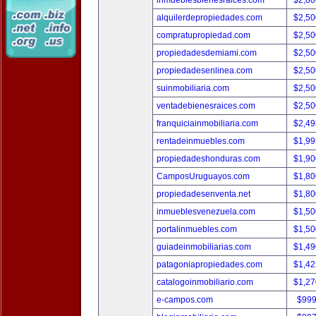
inmueblesbienesraices.com
$2,80
alquilerdepropiedades.com
$2,50
compratupropiedad.com
$2,50
propiedadesdemiami.com
$2,50
propiedadesenlinea.com
$2,50
suinmobiliaria.com
$2,50
ventadebienesraices.com
$2,50
franquiciainmobiliaria.com
$2,49
rentadeinmuebles.com
$1,99
propiedadeshonduras.com
$1,90
CamposUruguayos.com
$1,80
propiedadesenventa.net
$1,80
inmueblesvenezuela.com
$1,50
portalinmuebles.com
$1,50
guiadeinmobiliarias.com
$1,49
patagoniapropiedades.com
$1,42
catalogoinmobiliario.com
$1,27
e-campos.com
$999