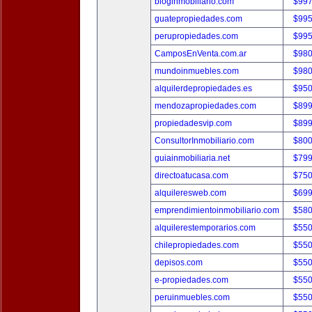
bloginmobiliario.com
$997
guatepropiedades.com
$995
perupropiedades.com
$995
CamposEnVenta.com.ar
$980
mundoinmuebles.com
$980
alquilerdepropiedades.es
$950
mendozapropiedades.com
$899
propiedadesvip.com
$899
ConsultorInmobiliario.com
$800
guiainmobiliaria.net
$799
directoatucasa.com
$750
alquileresweb.com
$699
emprendimientoinmobiliario.com
$580
alquilerestemporarios.com
$550
chilepropiedades.com
$550
depisos.com
$550
e-propiedades.com
$550
peruinmuebles.com
$550