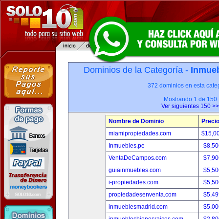
Dominios de la Categoría -
Inmueb
372 dominios en esta categ
Mostrando 1 de 150
Ver siguientes 150 >>
Nombre de Dominio
Preci
miamipropiedades.com
$15,0
Inmuebles.pe
$8,50
VentaDeCampos.com
$7,90
guiainmuebles.com
$5,50
i-propiedades.com
$5,50
propiedadesenventa.com
$5,49
inmueblesmadrid.com
$5,00