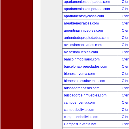
apartamentosequipados.com
Ofer
apartamentostemporada.com
Ofer
apartamentosycasas.com
Ofer
areabienesraices.com
Ofer
argentinainmuebles.com
Ofer
arriendodepropiedades.com
Ofer
avisosinmobiliarios.com
Ofer
avisosinmuebles.com
Ofer
bancoinmobiliario.com
Ofer
barcelonapropiedades.com
Ofer
bienesenventa.com
Ofer
bienesraicesalaventa.com
Ofer
buscadordecasas.com
Ofer
buscadordeinmuebles.com
Ofer
campoenventa.com
Ofer
camposbolivia.com
Ofer
camposenbolivia.com
Ofer
CamposEnVenta.net
Ofer