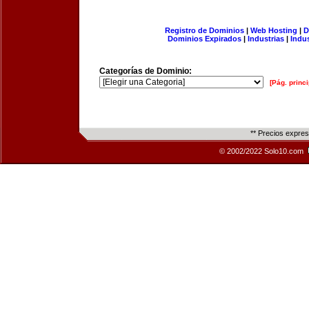
Registro de Dominios
|
Web Hosting
|
D
Dominios Expirados
|
Industrias
|
Indu
Categorías de Dominio:
[Pág. princi
** Precios expre
© 2002/2022 Solo10.com