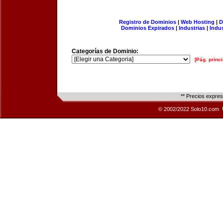
Registro de Dominios
|
Web Hosting
|
D
Dominios Expirados
|
Industrias
|
Indu
Categorías de Dominio:
[Pág. princi
** Precios expre
© 2002/2022 Solo10.com