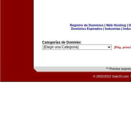
Registro de Dominios
|
Web Hosting
|
D
Dominios Expirados
|
Industrias
|
Indu
Categorías de Dominio:
[Pág. princi
** Precios expre
© 2002/2022 Solo10.com