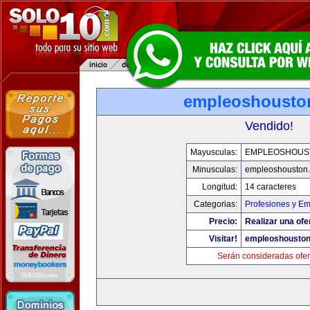
empleoshousto
Vendido!
Mayusculas:
EMPLEOSHOUS
Minusculas:
empleoshouston
Longitud:
14 caracteres
Categorias:
Profesiones y E
Precio:
Realizar una ofe
Visitar!
empleoshousto
Serán consideradas ofer