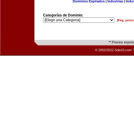
Dominios Expirados
|
Industrias
|
Indu
Categorías de Dominio:
[Pág. princi
** Precios expre
© 2002/2022 Solo10.com