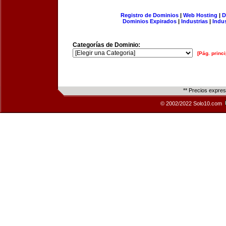
Registro de Dominios
|
Web Hosting
|
D
Dominios Expirados
|
Industrias
|
Indu
Categorías de Dominio:
[Pág. princi
** Precios expre
© 2002/2022 Solo10.com