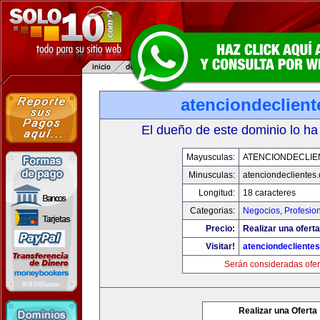
atenciondeclien
El dueño de este dominio lo ha
Mayusculas:
ATENCIONDECLIE
Minusculas:
atenciondeclientes
Longitud:
18 caracteres
Categorias:
Negocios
,
Profesio
Precio:
Realizar una oferta
Visitar!
atenciondecliente
Serán consideradas ofer
Realizar una Oferta