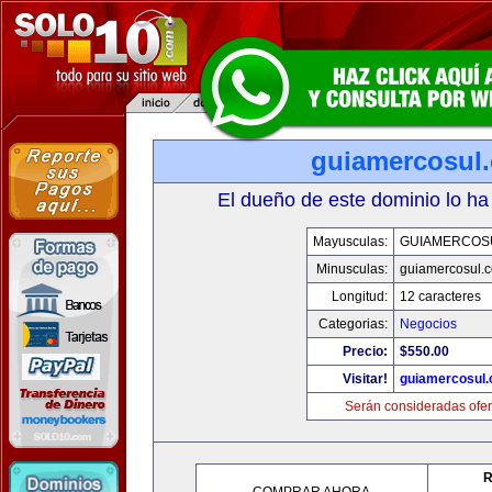
guiamercosul
El dueño de este dominio lo ha
Mayusculas:
GUIAMERCOS
Minusculas:
guiamercosul.
Longitud:
12 caracteres
Categorias:
Negocios
Precio:
$550.00
Visitar!
guiamercosul
Serán consideradas ofer
R