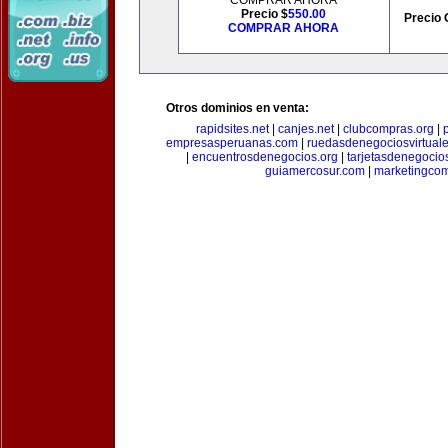
COMPRAR AHORA
Precio $
550.00
Precio 
COMPRAR AHORA
Otros dominios en venta:
rapidsites.net
|
canjes.net
|
clubcompras.org
|
empresasperuanas.com
|
ruedasdenegociosvirtual
|
encuentrosdenegocios.org
|
tarjetasdenegocio
guiamercosur.com
|
marketingcom