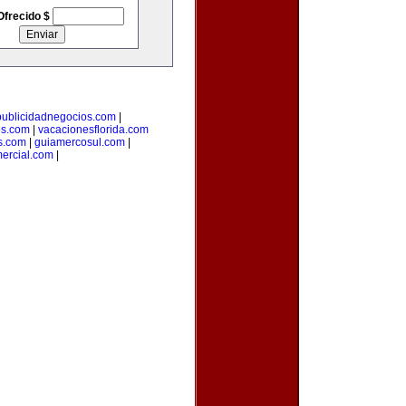
Ofrecido $
publicidadnegocios.com
|
es.com
|
vacacionesflorida.com
s.com
|
guiamercosul.com
|
ercial.com
|