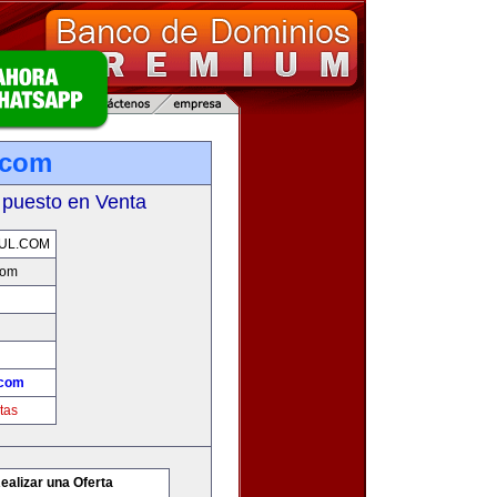
.com
 puesto en Venta
UL.COM
com
.com
tas
ealizar una Oferta